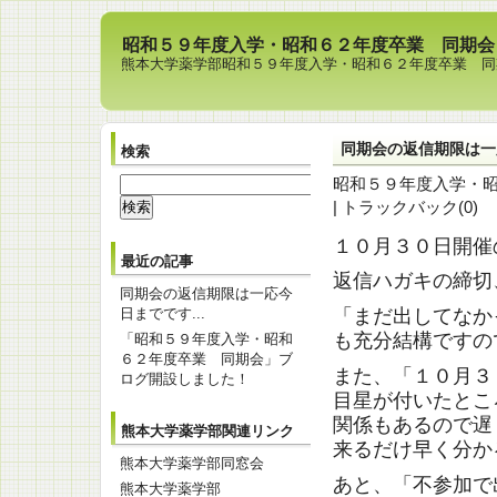
昭和５９年度入学・昭和６２年度卒業 同期会
熊本大学薬学部昭和５９年度入学・昭和６２年度卒業 同
同期会の返信期限は一応
検索
昭和５９年度入学・
|
トラックバック(0)
１０月３０日開催
最近の記事
返信ハガキの締切、
同期会の返信期限は一応今
日までです...
「まだ出してなか
も充分結構ですの
「昭和５９年度入学・昭和
６２年度卒業 同期会」ブ
また、「１０月３
ログ開設しました！
目星が付いたとこ
関係もあるので遅
熊本大学薬学部関連リンク
来るだけ早く分か
熊本大学薬学部同窓会
あと、「不参加で
熊本大学薬学部